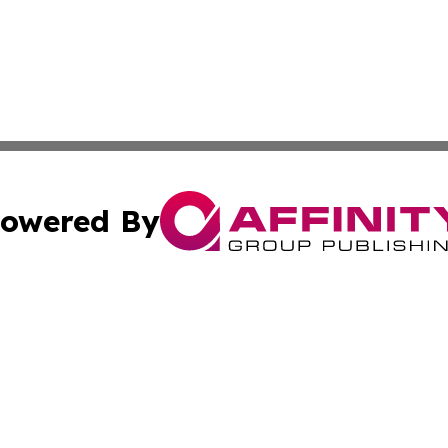
owered By
ubmit Press Release
Terms & Conditions
Copyright/DMCA
 Inc. dba Affinity Group Publishing & Moldova Cultural Pos
Cookie Settings / Your Privacy Choices