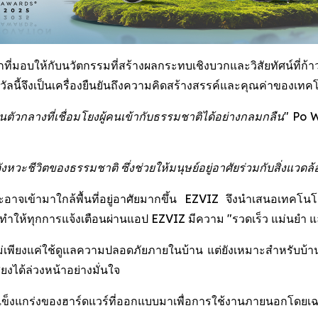
่มอบให้กับนวัตกรรมที่สร้างผลกระทบเชิงบวกและวิสัยทัศน์ที่ก้าวไ
นี้จึงเป็นเครื่องยืนยันถึงความคิดสร้างสรรค์และคุณค่าของเทคโน
ัวกลางที่เชื่อมโยงผู้คนเข้ากับธรรมชาติได้อย่างกลมกลืน"
Po W
ะชีวิตของธรรมชาติ ซึ่งช่วยให้มนุษย์อยู่อาศัยร่วมกับสิ่งแวดล้อ
ละอาจเข้ามาใกล้พื้นที่อยู่อาศัยมากขึ้น EZVIZ จึงนำเสนอเทคโน
ให้ทุกการแจ้งเตือนผ่านแอป EZVIZ มีความ "รวดเร็ว แม่นยำ และช
่เพียงแค่ใช้ดูแลความปลอดภัยภายในบ้าน แต่ยังเหมาะสำหรับบ้านสวน 
งได้ล่วงหน้าอย่างมั่นใจ
มแข็งแกร่งของฮาร์ดแวร์ที่ออกแบบมาเพื่อการใช้งานภายนอกโดยเ